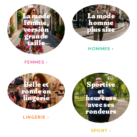
La mode
La mode
femme,
homme
version
plus size
grande
taille
HOMMES
›
FEMMES
›
Belle et
Sportive
ronde en
et
lingerie
heureuse
avec ses
rondeurs
LINGERIE
›
SPORT
›