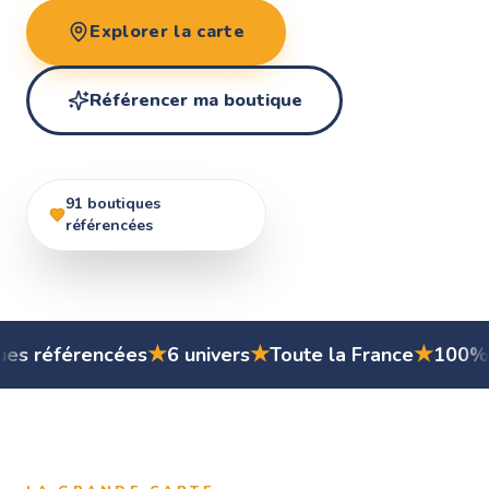
Explorer la carte
Référencer ma boutique
91
boutiques
référencées
★
★
★
★
ncées
6 univers
Toute la France
100% Curve
St