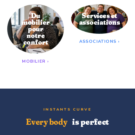
Du
Services et
mobilier
associations
pour
notre
confort
ASSOCIATIONS
›
MOBILIER
›
INSTANTS CURVE
Every body
is perfect